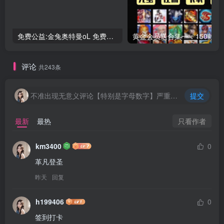
免费公益:金兔奥特曼oL 免费后台
黄金会员送合
评论
共243条
不准出现无意义评论【特别是字母数字】严重封号处理
提交
只看作者
最新
最热
km3400
0
革凡登圣
昨天
回复
h199406
0
签到打卡