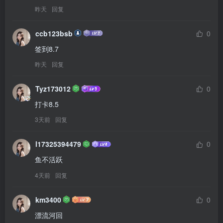
昨天
回复
ccb123bsb
0
签到8.7
昨天
回复
Tyz173012
0
打卡8.5
3天前
回复
l17325394479
0
鱼不活跃
4天前
回复
km3400
0
漂流河回