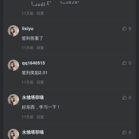
⠀⠀⠀⢇⣠⣤⣴⡆⠯⠁⠀⠀⠘⠒⠚⠛⠚⠛⠁⠀
11天前
回复
lixiyu
0
签到答案了
11天前
回复
qq1640515
0
签到奖励2.01
11天前
回复
永雏塔菲喵
0
好东西，学习一下！
11天前
回复
永雏塔菲喵
0