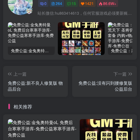
0
264
15
1421
86.6W+
站长微信:hu863414613，任何官服游戏必须要新账号注册！充值前记得找我审核账号!
免费公益:金兔奥特曼oL 免费后台
黄金会员送合集一：150款后台手游合集
上一篇
下一篇
免费公益:新不良人修复版 物
免费公益:没有闪到腰修复版
品后台
公益后台
相关推荐