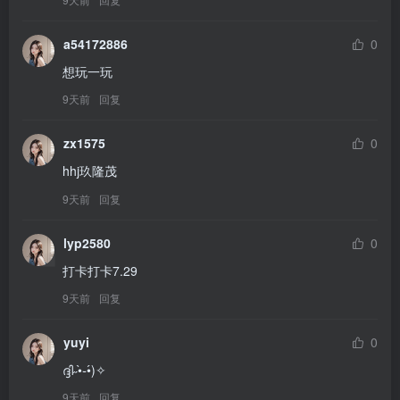
a54172886
0
想玩一玩
9天前
回复
zx1575
0
hhj玖隆茂
9天前
回复
lyp2580
0
打卡打卡7.29
9天前
回复
yuyi
0
ദ്ദി˶•̀֊•́)✧
9天前
回复