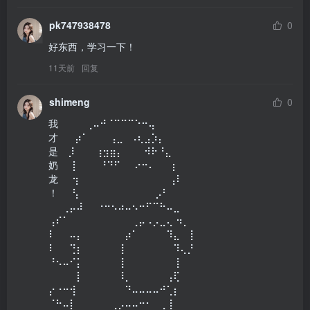
pk747938478
0
好东西，学习一下！
11天前
回复
shimeng
0
我⠀⠀⠀⠀⢀⠤⠚⠈⠉⠉⠉⠑⠒⢤⠀

才⠀ ⠀⡴⠁⠀⠀⠀⢠⣀⠀⠠⢆⣠⡱⡄⠀

是 ⠀⡸⠀⠀⠀⢰⣲⣶⡄⠀⠀⠀⠺⠗⠘⣄⠀

奶⠀⠀⡇⠀⠀⠀⠘⠙⠋⠀⠀⠔⠒⠄⠀⠀ ⡆

龙⠀⠀⢲⠀⠀⠀⠀⠀⠀⠀⠀⠀⠀⠀⠀⠀⢠⠇

！⠀⠀⢣⠀⠀⠀⠀⠀⠀⠀⠀⠀⠀⠀⡠⠃⠀

⠀⠀⢀⡤⠼⠀⠀⠐⠒⠢⠴⠤⠢⠒⠋⠉⠓⠤⣀⠀⠀

⢠⠎⠁⠀⠀⠀⠀⠀⠀⠀⠀⠀⢀⡤⠠⡠⣀⢄ ⠲⡀

⠇⠀⠀⠤⡄⠀⠀⠀⠀⠀⠀⡴⠁⠀⠀⠀⠀⠹⣄⠀⢸

⠇⠀⠀⢙⡆⠀⠀⠀⠀⠀⢸⠀⠀⠀⠀⠀⠀⠀⠹⢄⡘

⠘⠢⠤⠊⡅⠀⠀⠀⠀⠀⢸⠀⠀⠀⠀⠀⠀⠀⢸⠀⠀

⠀⠀⠀⠀⡇⠀⠀⠀⠀⠀⠸⡀⠀⠀⠀⠀⠀⢠⢏⠀⠀

⡔⠐⠒⢺⠀⠀⠀⠀⠀⠀⠀⠙⠤⠤⠤⠤⠚⢁⡆⠀⠀

⠈⠓⠤⡇⠀⠀⠀⠀⠀⢀⡠⠤⠤⠒⠂⠀⢀⢸⠀⠀⠀
