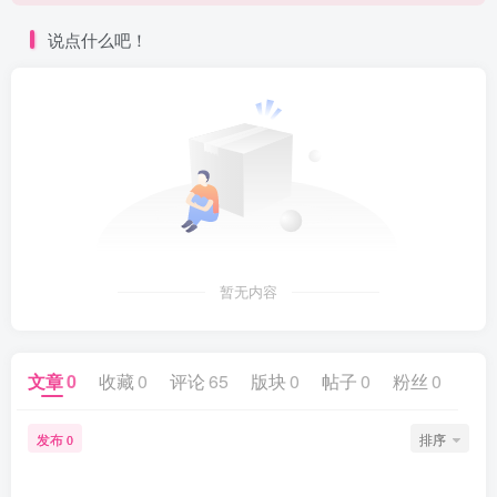
点进来看看新手教程
说点什么吧！
暂无内容
文章
0
收藏
0
评论
65
版块
0
帖子
0
粉丝
0
发布
排序
0