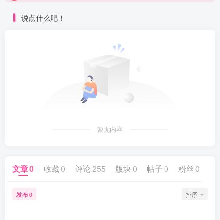
点进来看看新手教程
说点什么吧！
暂无内容
文章
0
收藏
0
评论
255
版块
0
帖子
0
粉丝
0
发布
排序
0