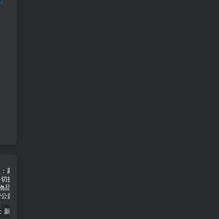
免费公益：新版三国八荒天下 圣将切换+全新新套备 内购+物品后台
免费公益:寻道大千北渊女帝真武大帝全新版本 后台
免费公益:寒寒炼仙传说 后台