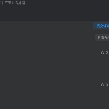
提交评
只看作
0
0