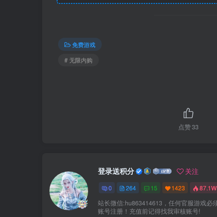
免费游戏
# 无限内购
点赞
33
登录送积分
关注
0
264
15
1423
87.1W
站长微信:hu863414613，任何官服游戏必
账号注册！充值前记得找我审核账号!