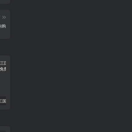
篇
内购
免费公益:霸王三国一骑当千 公益后台
免费公益:恋姬物语 内购
公益测试:小