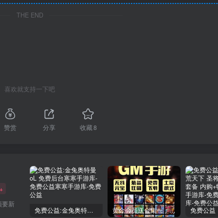
THE END
喜欢就支持一下吧
赞赏
分享
收藏
8
+
须要新
免费公益:金兔奥特曼oL 免费后台
黄金会员送合集一：150款后台手游合集