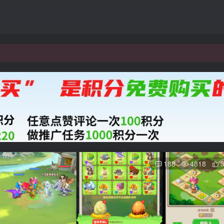
188
4818