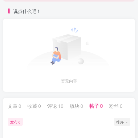
点进来看看新手教程
说点什么吧！
暂无内容
文章
0
收藏
0
评论
10
版块
0
帖子
0
粉丝
0
发布
排序
0