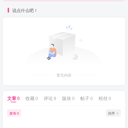
点进来看看新手教程
说点什么吧！
暂无内容
文章
0
收藏
0
评论
8
版块
0
帖子
0
粉丝
0
发布
排序
0