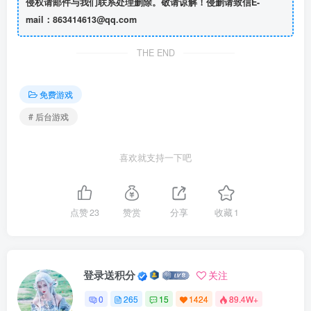
侵权请邮件与我们联系处理删除。敬请谅解！侵删请致信E-
mail：863414613@qq.com
THE END
免费游戏
# 后台游戏
喜欢就支持一下吧
点赞
23
赞赏
分享
收藏
1
登录送积分
关注
0
265
15
1424
89.4W+