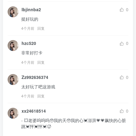
lbjinnba2
0
挺好玩的
4个月前
回复
hzc520
0
非常好打卡
4个月前
回复
Zz992636374
0
太好玩了吧这游戏
4个月前
回复
xx24618514
0
- 💥老婆呜呜呜🥹我的天🥹我的心💓澎湃💗💗飙快的心脏
跳💓怦💓怦💓🥵
