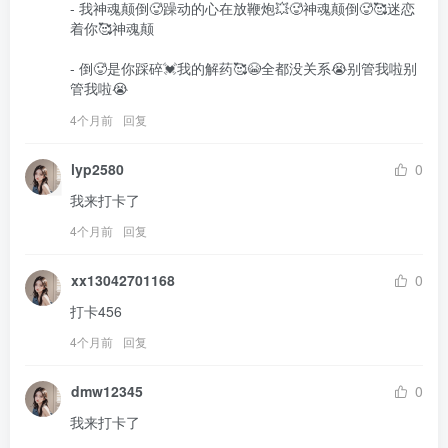
- 我神魂颠倒🥵躁动的心在放鞭炮💥🥵神魂颠倒🥵🥰迷恋
着你🥰神魂颠

- 倒🥵是你踩碎💓我的解药🥰😭全都没关系😭别管我啦别
管我啦😭
4个月前
回复
lyp2580
0
我来打卡了
4个月前
回复
xx13042701168
0
打卡456
4个月前
回复
dmw12345
0
我来打卡了