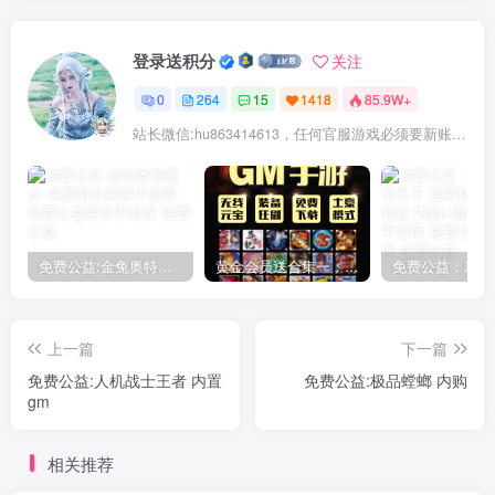
登录送积分
关注
0
264
15
1418
85.9W+
站长微信:hu863414613，任何官服游戏必须要新账号注册！充值前记得找我审核账号!
免费公益:金兔奥特曼oL 免费后台
黄金会员送合集一：150款后台手游合集
上一篇
下一篇
免费公益:人机战士王者 内置
免费公益:极品螳螂 内购
gm
相关推荐