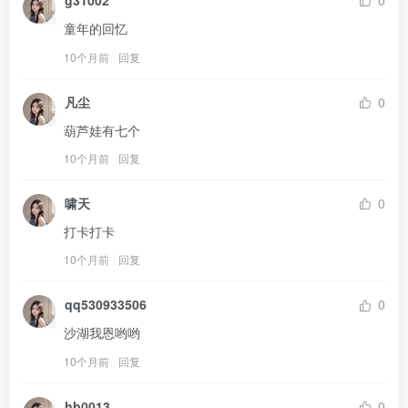
g31002
0
童年的回忆
10个月前
回复
凡尘
0
葫芦娃有七个
10个月前
回复
啸天
0
打卡打卡
10个月前
回复
qq530933506
0
沙湖我恩哟哟
10个月前
回复
hb0013
0