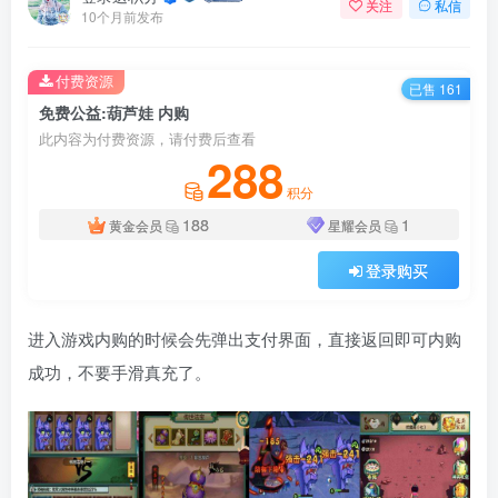
关注
私信
10个月前发布
付费资源
已售 161
免费公益:葫芦娃 内购
此内容为付费资源，请付费后查看
288
积分
188
1
黄金会员
星耀会员
登录购买
进入游戏内购的时候会先弹出支付界面，直接返回即可内购
成功，不要手滑真充了。