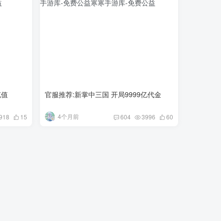
充值
官服推荐:新掌中三国 开局9999亿代金
4个月前
918
15
604
3996
60