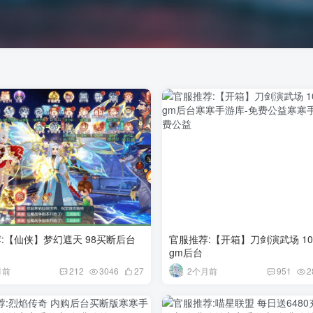
:【仙侠】梦幻遮天 98买断后台
官服推荐:【开箱】刀剑演武场 1
gm后台
月前
2个月前
212
3046
27
951
2