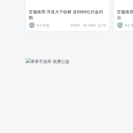
官服推荐:寻道大千砍树 送9999亿代金内
官服推荐
购
台
5个月前
5个
501
7204
70