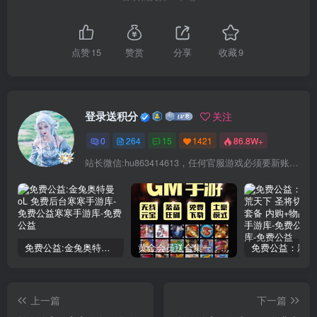
点赞
15
赞赏
分享
收藏
9
登录送积分
关注
0
264
15
1421
86.8W+
站长微信:hu863414613，任何官服游戏必须要新账号注册！充值前记得找我审核账号!
免费公益:金兔奥特曼oL 免费后台
黄金会员送合集一：150款后台手游合集
上一篇
下一篇