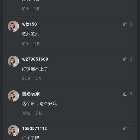
前天
回复
wjx150
0
签到签到
前天
回复
w279851669
0
好像连不上了
3天前
回复
匿名玩家
0
这个吊，这个好玩
3天前
回复
159357111z
1
打卡了吗