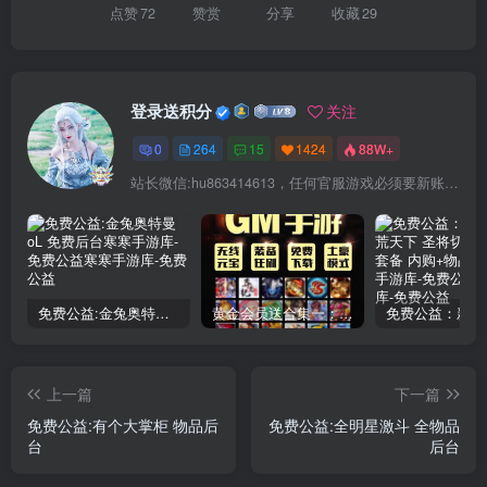
点赞
72
赞赏
分享
收藏
29
登录送积分
关注
0
264
15
1424
88W+
站长微信:hu863414613，任何官服游戏必须要新账号注册！充值前记得找我审核账号!
免费公益:金兔奥特曼oL 免费后台
黄金会员送合集一：150款后台手游合集
上一篇
下一篇
免费公益:有个大掌柜 物品后
免费公益:全明星激斗 全物品
台
后台