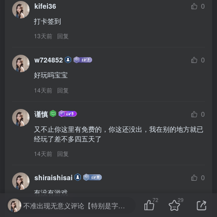
kifei36
0
打卡签到
13天前
回复
w724852
0
好玩吗宝宝
14天前
回复
谨慎
0
又不止你这里有免费的，你这还没出，我在别的地方就已
经玩了差不多四五天了
14天前
回复
shiraishisai
0
有没有游戏
72
29
不准出现无意义评论【特别是字母数字】严重封号处理
14天前
回复