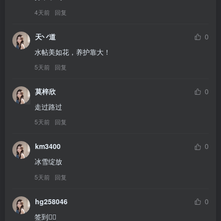
4天前
回复
天丷道
0
水帖美如花，养护靠大！
5天前
回复
莫梓欣
0
走过路过
5天前
回复
km3400
0
冰雪绽放
5天前
回复
hg258046
0
签到🙋‍♀️