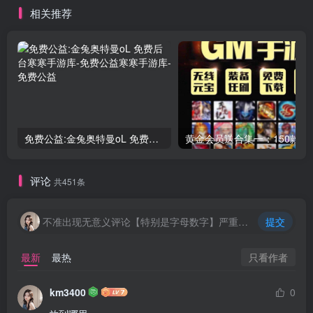
相关推荐
免费公益:金兔奥特曼oL 免费后台
黄金会员送合
评论
共451条
不准出现无意义评论【特别是字母数字】严重封号处理
提交
只看作者
最新
最热
km3400
0