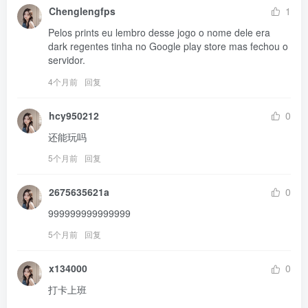
Chenglengfps
1
Pelos prints eu lembro desse jogo o nome dele era 
dark regentes tinha no Google play store mas fechou o 
servidor.
4个月前
回复
hcy950212
0
还能玩吗
5个月前
回复
2675635621a
0
999999999999999
5个月前
回复
x134000
0
打卡上班