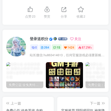
点赞
23
赞赏
分享
收藏
2
登录送积分
关注
0
264
15
1424
87.2W+
站长微信:hu863414613，任何官服游戏必须要新账号注册！充值前记得找我审核账号!
免费公益:金兔奥特曼oL 免费后台
黄金会员送合集一：150款后台手游合集
上一篇
下一篇
免费公益:传奇英雄 内购
官服推荐:阴阳师同款 神将降