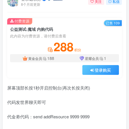
关注
私信
8个月前更新
付费资源
已售 109
公益测试:魔域 内购代码
此内容为付费资源，请付费后查看
288
积分
188
1
黄金会员
星耀会员
登录购买
屏幕顶部长按1秒开启控制台(再次长按关闭)
代码发世界聊天即可
代金劵代码：send addResource 9999 9999