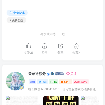
免费游戏
# 免费公益
喜欢就支持一下吧
点赞
26
赞赏
分享
收藏
4
登录送积分
关注
0
263
15
1418
85.5W+
站长微信:hu863414613，任何官服游戏必须要新账号注册！充值前记得找我审核账号!