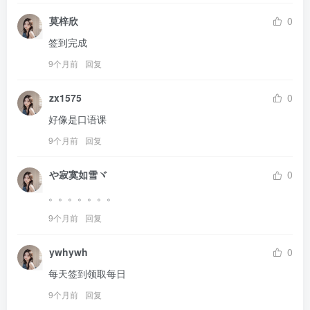
莫梓欣
0
签到完成
9个月前
回复
zx1575
0
好像是口语课
9个月前
回复
や寂寞如雪ヾ
0
。。。。。。。
9个月前
回复
ywhywh
0
每天签到领取每日
9个月前
回复