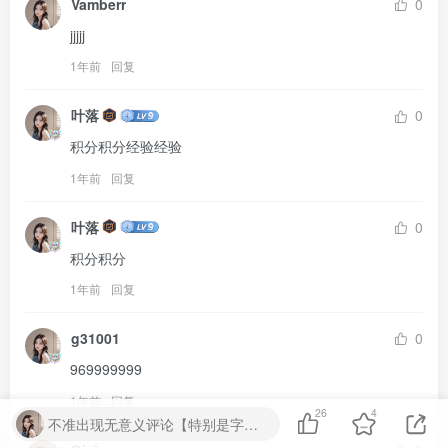
Vamberr
0
jjjjj
1年前
回复
叶落
0
积分积分经验经验
1年前
回复
叶落
0
积分积分
1年前
回复
g31001
0
969999999
1年前
回复
26
4
不准出现无意义评论【特别是字母数字】严重封号处理