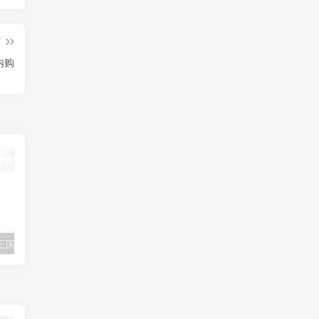
篇
内购
免费公益:霸王三国一骑当千 公益后台
免费公益:恋姬物语 内购
公益测试:小