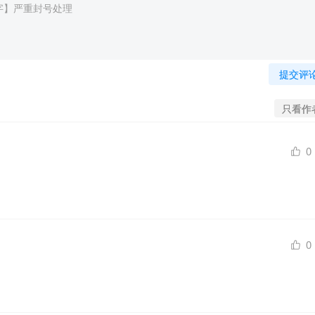
提交评
只看作
0
0