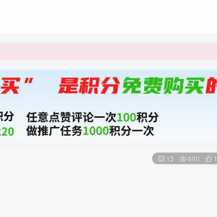
15
680