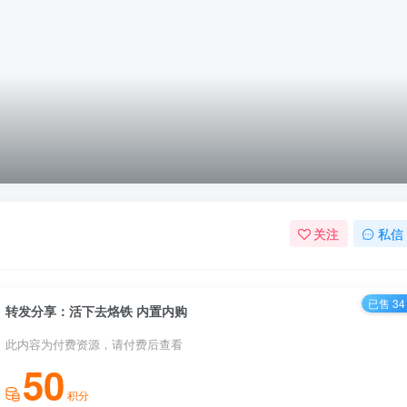
关注
私信
已售 34
转发分享：活下去烙铁 内置内购
此内容为付费资源，请付费后查看
50
积分