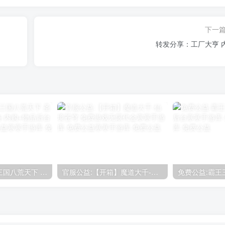
下一
转发分享：工厂大亨 
免费公益：新版三国八荒天下 圣将切换+全新新套备 内购+物品后台
官服公益:【开箱】魔道大千-仙境苍穹 免费游戏无限代金