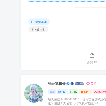
免费游戏
# 内置内购
点赞
13
登录送积分
关注
0
263
15
1418
85.6W
站长微信:hu863414613，任何官服游戏必
账号注册！充值前记得找我审核账号!