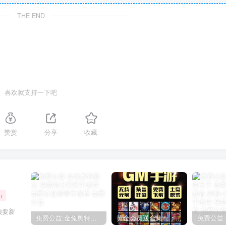
THE END
喜欢就支持一下吧
赞赏
分享
收藏
+
须要新
免费公益:金兔奥特曼oL 免费后台
黄金会员送合集一：150款后台手游合集