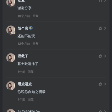
初夏
0
谢谢分享
10个月前
回复
随个意
0
还能不能玩
12个月前
回复
没救了
0
墓土吐唾沫了
1年前
回复
退旅进旅
0
你说你自知之明最
1年前
回复
3174325012a
0