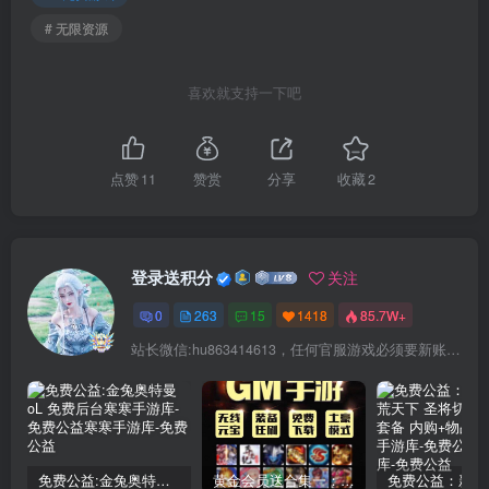
# 无限资源
喜欢就支持一下吧
点赞
11
赞赏
分享
收藏
2
登录送积分
关注
0
263
15
1418
85.7W+
站长微信:hu863414613，任何官服游戏必须要新账号注册！充值前记得找我审核账号!
免费公益:金兔奥特曼oL 免费后台
黄金会员送合集一：150款后台手游合集