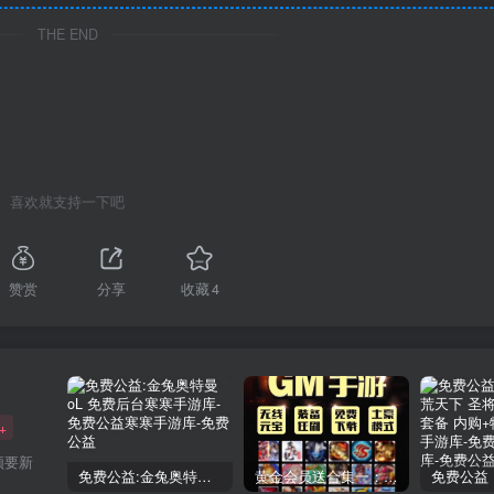
THE END
喜欢就支持一下吧
赞赏
分享
收藏
4
+
须要新
免费公益:金兔奥特曼oL 免费后台
黄金会员送合集一：150款后台手游合集