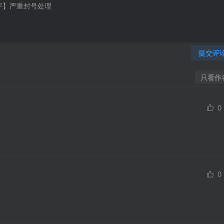
提交评
只看作
0
0