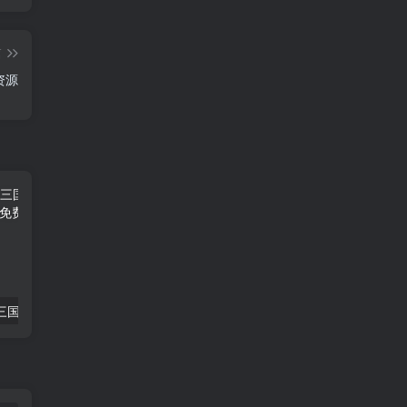
篇
资源
免费公益:霸王三国一骑当千 公益后台
免费公益:恋姬物语 内购
公益测试:小