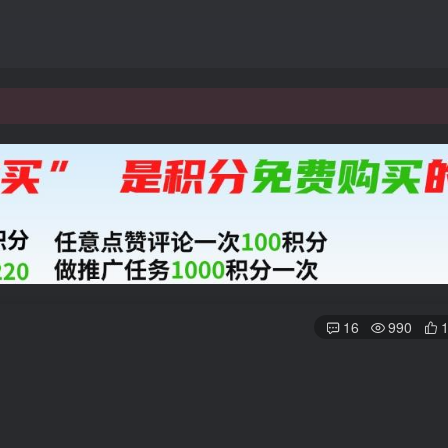
16
990