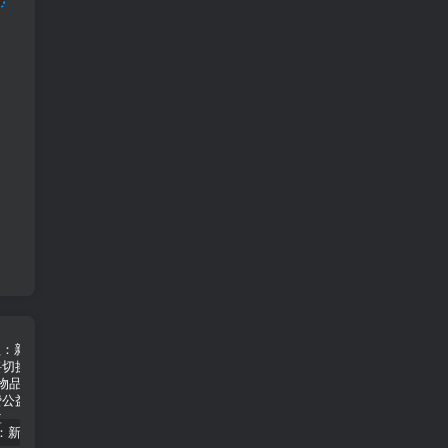
免费公益：新版三国八荒天下 圣将切换+全新新套备 内购+物品后台
免费公益:寻道大千北渊女帝真武大帝全新版本 后台
免费公益:寒寒炼仙传说 后台