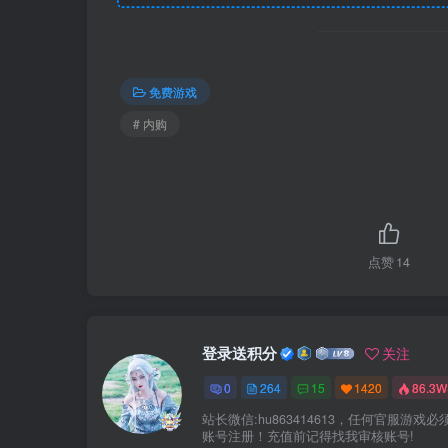
免费游戏
# 内购
点赞
14
登录送积分
关注
0
264
15
1420
86.3W
站长微信:hu863414613，任何官服游戏必
账号注册！充值前记得找我审核账号!