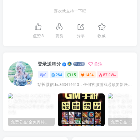
喜欢就支持一下吧
点赞
8
赞赏
分享
收藏
登录送积分
关注
0
264
15
1424
87.2W+
站长微信:hu863414613，任何官服游戏必须要新账号注册！充值前记得找我审核账号!
免费公益:金兔奥特曼oL 免费后台
黄金会员送合集一：150款后台手游合集