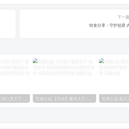
下一
转发分享：守护祖星 
免费公益：新版三国八荒天下 圣将切换+全新新套备 内购+物品后台
官服公益:【开箱】魔道大千-仙境苍穹 免费游戏无限代金