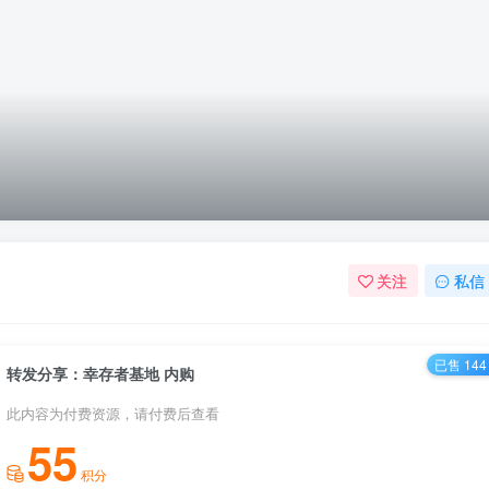
关注
私信
已售 144
转发分享：幸存者基地 内购
此内容为付费资源，请付费后查看
55
积分