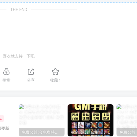
THE END
喜欢就支持一下吧
赞赏
分享
收藏
1
+
须要新
免费公益:金兔奥特曼oL 免费后台
黄金会员送合集一：150款后台手游合集