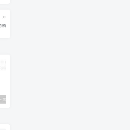
篇
内购
免费公益:霸王三国一骑当千 公益后台
免费公益:恋姬物语 内购
公益测试:小