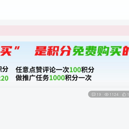
19
1124