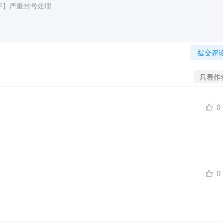
提交评
只看作
0
0