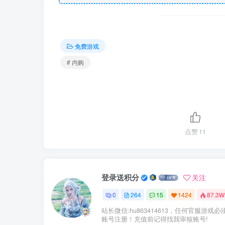
免费游戏
# 内购
点赞
11
登录送积分
关注
0
264
15
1424
87.3W
站长微信:hu863414613，任何官服游戏必
账号注册！充值前记得找我审核账号!