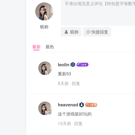
昵称
昵称
快捷回复
最新
最热
leolin
重新53
5天前
回复
heavensd
这个游戏挺好玩的
13天前
回复