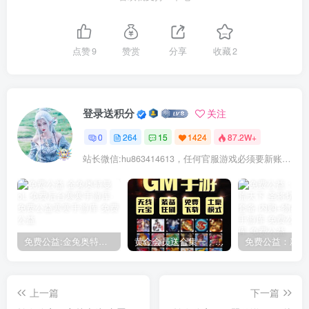
点赞
9
赞赏
分享
收藏
2
登录送积分
关注
0
264
15
1424
87.2W+
站长微信:hu863414613，任何官服游戏必须要新账号注册！充值前记得找我审核账号!
免费公益:金兔奥特曼oL 免费后台
黄金会员送合集一：150款后台手游合集
上一篇
下一篇